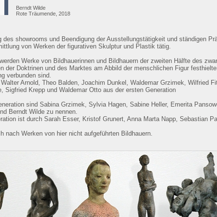
Berndt Wilde
Rote Träumende, 2018
 des showrooms und Beendigung der Ausstellungstätigkeit und ständigen Präs
mittlung von Werken der figurativen Skulptur und Plastik tätig.
 werden Werke von Bildhauerinnen und Bildhauern der zweiten Hälfte des zwan
en der Doktrinen und des Marktes am Abbild der menschlichen Figur festhielt
ung verbunden sind.
alter Arnold, Theo Balden, Joachim Dunkel, Waldemar Grzimek, Wilfried Fitz
e, Sigfried Krepp und Waldemar Otto aus der ersten Generation
neration sind Sabina Grzimek, Sylvia Hagen, Sabine Heller, Emerita Pansow
nd Berndt Wilde zu nennen.
ration ist durch Sarah Esser, Kristof Grunert, Anna Marta Napp, Sebastian Pa
h nach Werken von hier nicht aufgeführten Bildhauern.